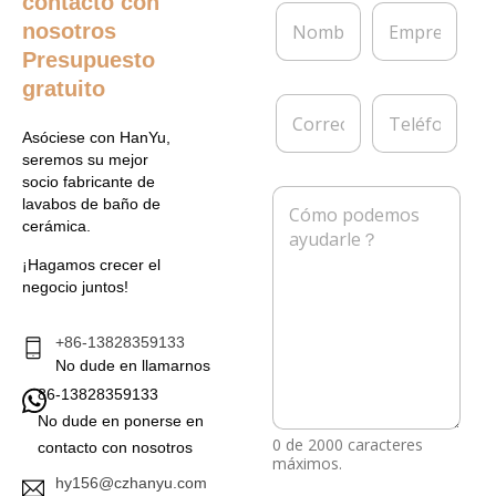
contacto con
N
E
nosotros
o
m
m
p
Presupuesto
b
r
gratuito
r
e
C
T
e
s
o
e
*
a
Asóciese con HanYu,
r
l
seremos su mejor
r
é
socio fabricante de
e
f
M
lavabos de baño de
o
o
e
cerámica.
e
n
n
l
o
s
¡Hagamos crecer el
e
a
negocio juntos!
c
j
t
e
r
*
+86-13828359133
ó
No dude en llamarnos
n
86-13828359133
i
c
No dude en ponerse en
o
0 de 2000 caracteres
contacto con nosotros
*
máximos.
hy156@czhanyu.com