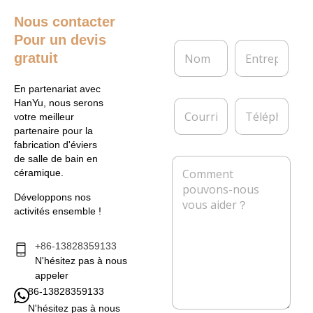
Nous contacter
Pour un devis
N
E
gratuit
o
n
m
t
*
r
En partenariat avec
e
C
T
HanYu, nous serons
p
o
é
votre meilleur
r
u
l
partenaire pour la
i
r
é
fabrication d'éviers
s
r
p
de salle de bain en
M
e
i
h
céramique.
e
e
o
s
l
n
Développons nos
s
*
e
activités ensemble !
a
g
e
+86-13828359133
*
N'hésitez pas à nous
appeler
86-13828359133
N'hésitez pas à nous