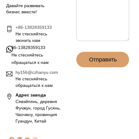
а
е
Давайте развивать
я
н
бизнес вместе!
п
и
о
е
ч
+86-13828359133
*
т
Не стесняйтесь
а
звонить нам
*
86-13828359133
Не стесняйтесь
Отправить
обращаться к нам
hy156@czhanyu.com
Не стесняйтесь
обращаться к нам
Адрес завода
Сявэйпянь, деревня
Фучжун, город Гусянь,
Чаочжоу, провинция
Гуандун, Китай