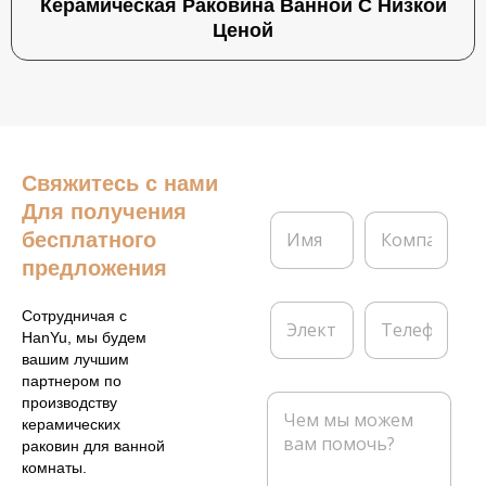
Керамическая Раковина Ванной С Низкой
Ценой
Свяжитесь с нами
Для получения
И
К
бесплатного
м
о
я
м
предложения
*
п
а
Э
Т
Сотрудничая с
н
л
е
HanYu, мы будем
и
е
л
вашим лучшим
я
к
е
партнером по
т
ф
С
производству
р
о
о
керамических
о
н
о
раковин для ванной
н
б
комнаты.
н
щ