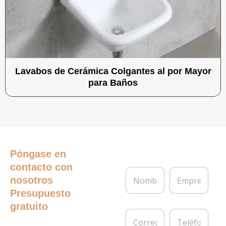
Lavabos de Cerámica Colgantes al por Mayor
para Baños
Póngase en
contacto con
N
E
nosotros
o
m
m
p
Presupuesto
b
r
gratuito
r
e
C
T
e
s
o
e