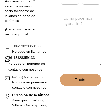
*
a
Asóciese con HanYu,
r
l
seremos su mejor
r
é
socio fabricante de
e
f
M
lavabos de baño de
o
o
e
cerámica.
e
n
n
l
o
s
¡Hagamos crecer el
e
a
negocio juntos!
c
j
t
e
r
*
+86-13828359133
ó
No dude en llamarnos
n
86-13828359133
i
c
No dude en ponerse en
o
contacto con nosotros
*
hy156@czhanyu.com
Enviar
No dude en ponerse en
contacto con nosotros
Dirección de la fábrica
Xiaweipian, Fuzhong
Village, Guxiang Town,