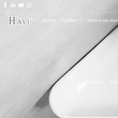
Accueil
Produits
Service sur mes
Accueil
→
Évie