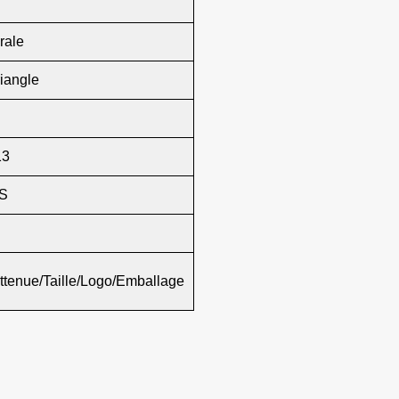
rale
iangle
13
S
ttenue/Taille/Logo/Emballage