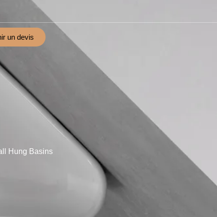
ir un devis
ll Hung Basins