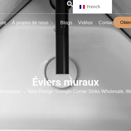
French
Obten
ure
À propos de nous
Blogs
Vidéos
Contact
Éviers muraux
rs muraux
→ New Design Triangle Corner Sinks Wholesale, Wa