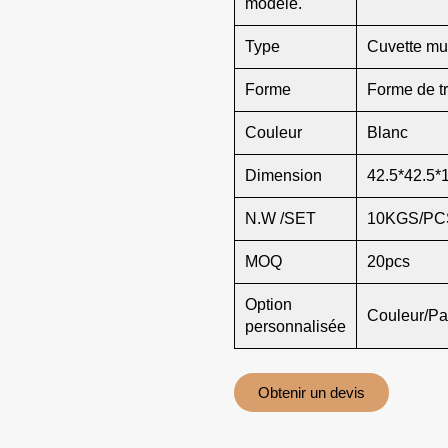
modèle.
Type
Cuvette mu
Forme
Forme de tr
Couleur
Blanc
Dimension
42.5*42.5*
N.W /SET
10KGS/PC
MOQ
20pcs
Option
Couleur/Pa
personnalisée
Obtenir un devis