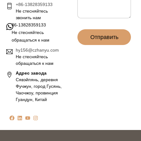
ч
+86-13828359133
*
т
Не стесняйтесь
а
звонить нам
*
86-13828359133
Не стесняйтесь
Отправить
обращаться к нам
hy156@czhanyu.com
Не стесняйтесь
обращаться к нам
Адрес завода
Сявэйпянь, деревня
Фучжун, город Гусянь,
Чаочжоу, провинция
Гуандун, Китай