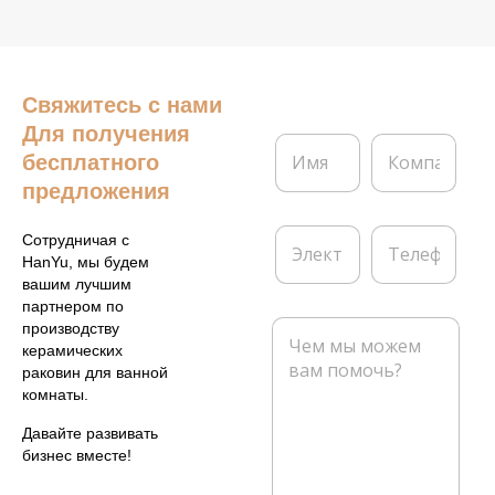
Свяжитесь с нами
Для получения
И
К
бесплатного
м
о
я
м
предложения
*
п
а
Э
Т
Сотрудничая с
н
л
е
HanYu, мы будем
и
е
л
вашим лучшим
я
к
е
партнером по
т
ф
С
производству
р
о
о
керамических
о
н
о
раковин для ванной
н
б
комнаты.
н
щ
а
е
Давайте развивать
я
н
бизнес вместе!
п
и
о
е