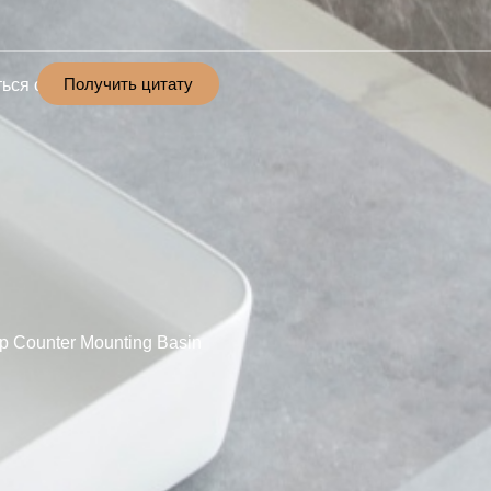
Получить цитату
ься с
 Counter Mounting Basin