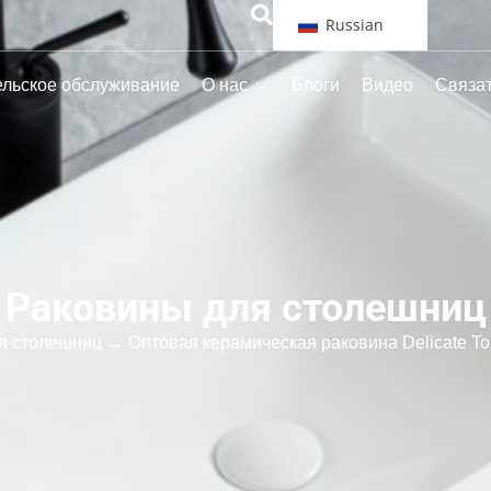
Russian
ельское обслуживание
О нас
Блоги
Видео
Связат
Раковины для столешниц
я столешниц
→ Оптовая керамическая раковина Delicate Top