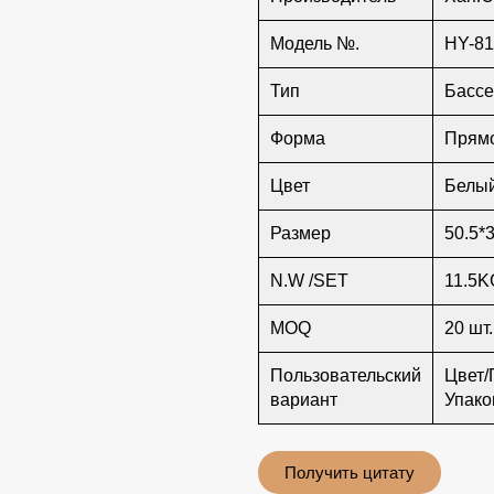
Модель №.
HY-8
Тип
Бассе
Форма
Прям
Цвет
Белы
Размер
50.5*
N.W /SET
11.5
MOQ
20 шт.
Пользовательский
Цвет/
вариант
Упако
Получить цитату