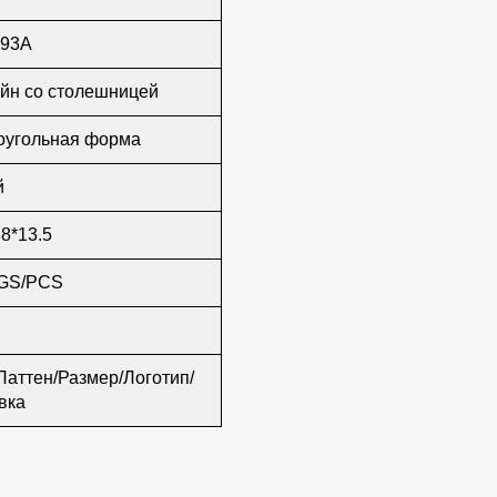
193A
йн со столешницей
оугольная форма
й
38*13.5
KGS/PCS
Паттен/Размер/Логотип/
вка