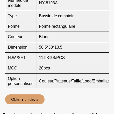
Numéro de
HY-8193A
modèle.
Type
Bassin de comptoir
Forme
Forme rectangulaire
Couleur
Blanc
Dimension
50.5*38*13.5
N.W /SET
11.5KGS/PCS
MOQ
20pcs
Option
Couleur/Pattenue/Taille/Logo/Emballage
personnalisée
Obtenir un devis