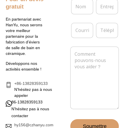
N
E
gratuit
o
n
m
t
*
r
En partenariat avec
e
C
T
HanYu, nous serons
p
o
é
votre meilleur
r
u
l
partenaire pour la
i
r
é
fabrication d'éviers
s
r
p
de salle de bain en
M
e
i
h
céramique.
e
e
o
s
l
n
Développons nos
s
*
e
activités ensemble !
a
g
e
+86-13828359133
*
N'hésitez pas à nous
appeler
86-13828359133
N'hésitez pas à nous
contacter
hy156@czhanyu.com
Soumettre