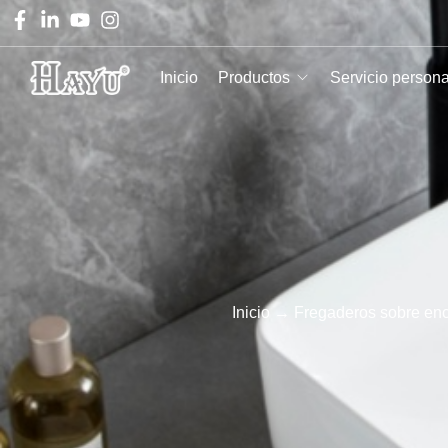
Inicio
Productos
Servicio person
Inicio
→
Fregaderos sobre en