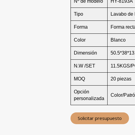
Nº de modelo
HY-8193A
Tipo
Lavabo de
Forma
Forma rect
Color
Blanco
Dimensión
50.5*38*13
N.W /SET
11.5KGS/
MOQ
20 piezas
Opción
Color/Patr
personalizada
Solicitar presupuesto