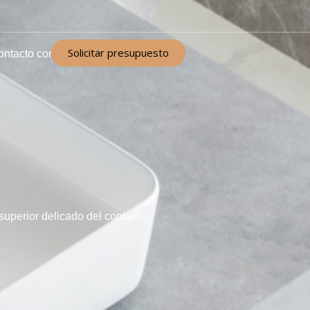
Solicitar presupuesto
ontacto con
perior delicado del contador.