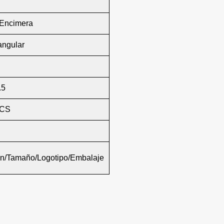
 Encimera
angular
.5
PCS
ón/Tamaño/Logotipo/Embalaje