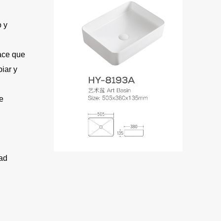
 y
hace que
piar y
e
dad