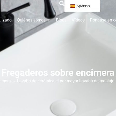
Spanish
alizado
Quiénes somos
Blogs
Vídeos
Póngase en c
Fregaderos sobre encimera
cimera
→ Lavabo de cerámica al por mayor Lavabo de montaje su