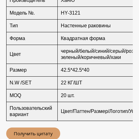
Производитель
ХанЮ
Модель №.
HY-3121
Тип
Настенные раковины
Форма
Квадратная форма
черный/белый/синий/серый/розо
Цвет
зеленый/коричневый/хаки
Размер
42.5*42.5*40
N.W /SET
22 КГ/ШТ
MOQ
20 шт.
Пользовательский
Цвет/Паттен/Размер/Логотип/Упа
вариант
Получить цитату