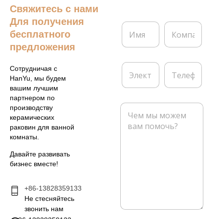
Свяжитесь с нами
Для получения
И
К
бесплатного
м
о
я
м
предложения
*
п
а
Э
Т
Сотрудничая с
н
л
е
HanYu, мы будем
и
е
л
вашим лучшим
я
к
е
партнером по
т
ф
С
производству
р
о
о
керамических
о
н
о
раковин для ванной
н
б
комнаты.
н
щ
а
е
Давайте развивать
я
н
бизнес вместе!
п
и
о
е
ч
+86-13828359133
*
т
Не стесняйтесь
а
звонить нам
*