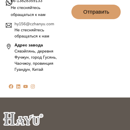
86-13828359133
Не стесняйтесь
Отправить
обращаться к нам
hy156@czhanyu.com
Не стесняйтесь
обращаться к нам
Адрес завода
Сявэйпянь, деревня
Фучжун, город Гусянь,
Чаочжоу, провинция
Гуандун, Китай