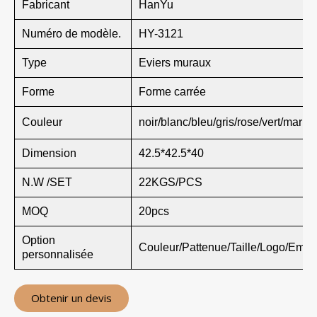
Fabricant
HanYu
Numéro de modèle.
HY-3121
Type
Eviers muraux
Forme
Forme carrée
Couleur
noir/blanc/bleu/gris/rose/vert/marro
Dimension
42.5*42.5*40
N.W /SET
22KGS/PCS
MOQ
20pcs
Option
Couleur/Pattenue/Taille/Logo/Emba
personnalisée
Obtenir un devis