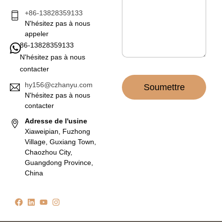
g
e
+86-13828359133
*
N'hésitez pas à nous
appeler
86-13828359133
N'hésitez pas à nous
contacter
hy156@czhanyu.com
Soumettre
N'hésitez pas à nous
contacter
Adresse de l'usine
Xiaweipian, Fuzhong
Village, Guxiang Town,
Chaozhou City,
Guangdong Province,
China