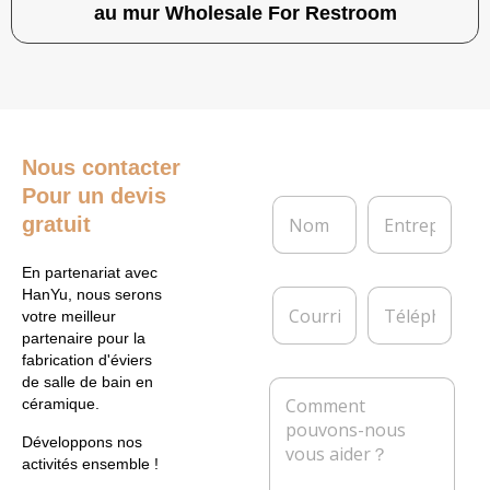
au mur Wholesale For Restroom
Nous contacter
Pour un devis
N
E
gratuit
o
n
m
t
*
r
En partenariat avec
e
C
T
HanYu, nous serons
p
o
é
votre meilleur
r
u
l
partenaire pour la
i
r
é
fabrication d'éviers
s
r
p
de salle de bain en
M
e
i
h
céramique.
e
e
o
s
l
n
Développons nos
s
*
e
activités ensemble !
a