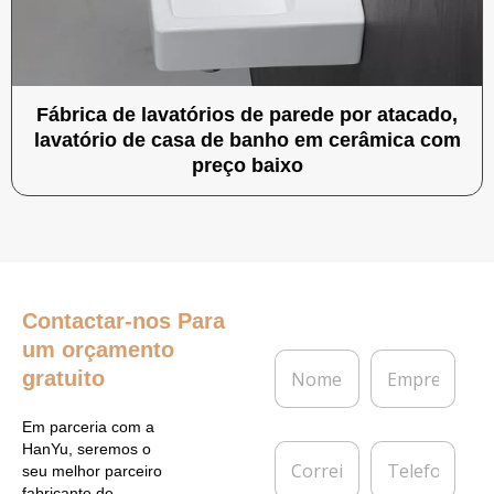
Fábrica de lavatórios de parede por atacado,
lavatório de casa de banho em cerâmica com
preço baixo
Contactar-nos
Para
um orçamento
N
E
gratuito
o
m
m
p
e
r
Em parceria com a
*
e
C
T
HanYu, seremos o
s
o
e
seu melhor parceiro
a
r
l
fabricante de