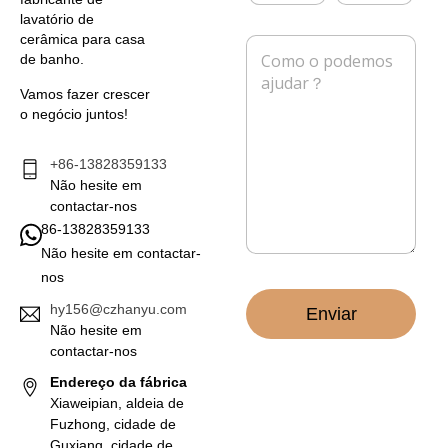
r
e
lavatório de
e
f
cerâmica para casa
M
i
o
de banho.
e
o
n
n
e
e
Vamos fazer crescer
s
l
o negócio juntos!
a
e
g
t
e
+86-13828359133
r
m
Não hesite em
ó
*
n
contactar-nos
i
86-13828359133
c
Não hesite em contactar-
o
nos
*
hy156@czhanyu.com
Enviar
Não hesite em
contactar-nos
Endereço da fábrica
Xiaweipian, aldeia de
Fuzhong, cidade de
Guxiang, cidade de