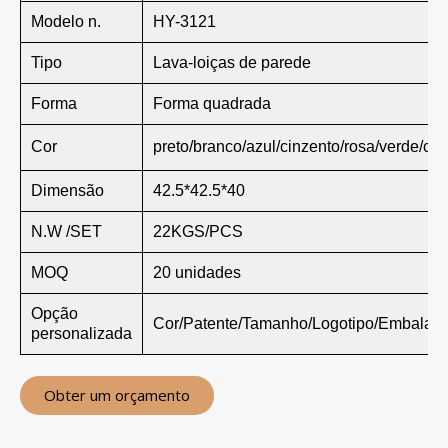
Modelo n.
HY-3121
Tipo
Lava-loiças de parede
Forma
Forma quadrada
Cor
preto/branco/azul/cinzento/rosa/verde/ca
Dimensão
42.5*42.5*40
N.W /SET
22KGS/PCS
MOQ
20 unidades
Opção
Cor/Patente/Tamanho/Logotipo/Embalag
personalizada
Obter um orçamento