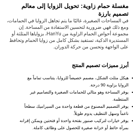
مغسلة حمام زاوية: تحويل الزوايا إلى معالم
تصميم بارزة
في المساحات الصغيرة، غالبًا ما يتم تجاهل الزوايا في الحمامات،
ومع ذلك فهي ضرورية لتحسين الاستفادة من المساحة. إن
مجموعة أحواض الحمام الزاوية من HanYu، بزواياها المثلثة أو
المستديرة الذكية، تستفيد بشكل كامل من زوايا الحمام وتحافظ
على الواجهة وتحسن من حركة الدوران.
أبرز مميزات تصميم المنتج
هيكل مثلث الشكل، مصمم خصيصاً للزوايا، يتناسب تماماً مع
الزوايا بزاوية 90 درجة.
يوفر المساحة وهو مثالي للحمامات الصغيرة والتصاميم غير
المنتظمة.
يوفر التصميم المصنوع من قطعة واحدة من السيراميك سطحاً
ناعماً وسهل التنظيف يدوم طويلاً.
يوفر خيارات لتركيب صنبور بفتحة واحدة أو فتحتين ويمكن إقرانه
بمرآة حائط أو خزانة صغيرة للحصول على وظائف كاملة.