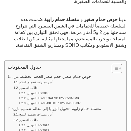
والعملية للحمامات الصغيرة.
لدينا
حوض حمام صغير
و
مغسلة حمام زاوية
صُممت هذه
السلسلة خصيصاً للحمامات في الشقق الصغيرة التي تتراوح
مساحتها بين 2 و5 أمتار مربعة. فهي تحقق التوازن بين كفاءة
المساحة وتجربة المستخدم، مما يجعلها مثالية لسكن الطلاب
وشقق الاستوديو ومكاتب SOHO ومشاريع الشقق الفندقية.
جدول المحتويات
حوض حمام صغير: حجم صغير الحجم، تخطيط مرن
أبرز مميزات تصميم المنتج
حالات التصميم
الموديل: HY3085
الموديل: HY-3053ALMB HY-3053ALMB
الموديل: HY-3043LD137 HY-3043LD137
مغسلة حمام زاوية: تحويل الزوايا إلى معالم تصميم بارزة
أبرز مميزات تصميم المنتج
حالات التصميم
الموديل: HY3098
الموديل: HY3072