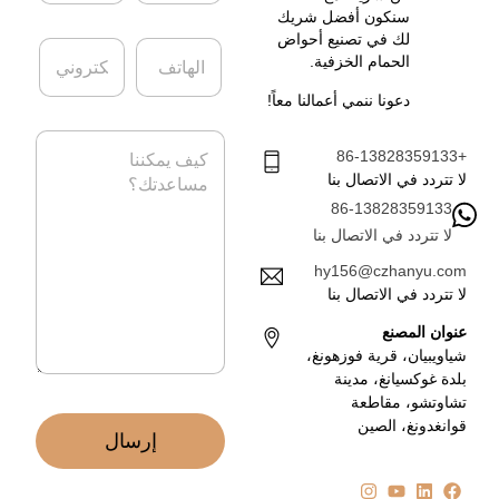
ر
س
سنكون أفضل شريك
ك
م
لك في تصنيع أحواض
ا
ا
ة
*
الحمام الخزفية.
ل
ل
ه
ب
دعونا ننمي أعمالنا معاً!
ا
ر
ت
ي
ا
ف
د
+86-13828359133
ل
ا
ر
لا تتردد في الاتصال بنا
ل
س
86-13828359133
إ
ا
ل
لا تتردد في الاتصال بنا
ل
ك
ة
hy156@czhanyu.com
ت
*
لا تتردد في الاتصال بنا
ر
و
عنوان المصنع
ن
شياويبيان، قرية فوزهونغ،
ي
بلدة غوكسيانغ، مدينة
*
تشاوتشو، مقاطعة
قوانغدونغ، الصين
إرسال