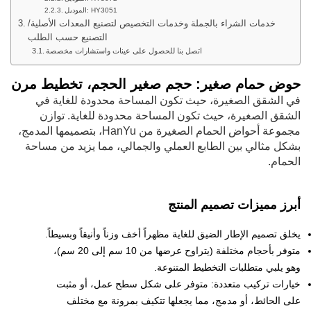
الموديل: HY3051
خدمات الشراء بالجملة وخدمات التخصيص لتصنيع المعدات الأصلية/
التصنيع حسب الطلب
اتصل بنا للحصول على عينات واستشارات مخصصة
حوض حمام صغير: حجم صغير الحجم، تخطيط مرن
في الشقق الصغيرة، حيث تكون المساحة محدودة للغاية في
الشقق الصغيرة، حيث تكون المساحة محدودة للغاية. توازن
مجموعة أحواض الحمام الصغيرة من HanYu، بتصميمها المدمج،
بشكل مثالي بين الطابع العملي والجمالي، مما يزيد من مساحة
الحمام.
أبرز مميزات تصميم المنتج
يخلق تصميم الإطار الضيق للغاية مظهراً أخف وزناً وأنيقاً وبسيطاً.
متوفر بأحجام مختلفة (يتراوح عرضها من 10 سم إلى 20 سم)،
وهو يلبي متطلبات التخطيط المتنوعة.
خيارات تركيب متعددة: متوفر على شكل سطح عمل، أو مثبت
على الحائط، أو مدمج، مما يجعلها تتكيف بمرونة مع مختلف