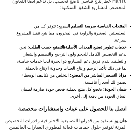
HanYu خط إنتاج قياسي ناضج فحسب، بل تدعم أيضًا التعاون
المخصص لمشاريع الشقق السكنية:
المنتجات القياسية سريعة التسليم السريع:
تتوفر كل من
السلسلتين الصغيرة والزاوية في المخزون، مما يتيح تنفيذ المشروع
بسرعة.
خدمات تطوير تصنيع المعدات الأصلية/التصنيع حسب الطلب:
نحن
ندعم التخصيص الكامل للحجم ولون التزجيج والتصميم والشعار
والتغليف. يقدم فريق دعم المشاريع ذو الخبرة لدينا خدمات شاملة،
بما في ذلك تأكيد الرسم وإنتاج العينات وجدولة الإنتاج بالجملة.
مزايا التسعير المباشر من المصنع:
التخلص من تكاليف الوسطاء
يضمن لك أسعاراً تنافسية.
ضمان الجودة:
يخضع كل منتج لعملية فحص جودة صارمة لضمان
اتساق الجودة من دفعة إلى أخرى.
اتصل بنا للحصول على عينات واستشارات مخصصة
هان يو
تستفيد من قدراتها التصنيعية الاحترافية وقدرات التخصيص
المرنة لتوفير حلول حمامات فعالة لمطوري العقارات العالميين