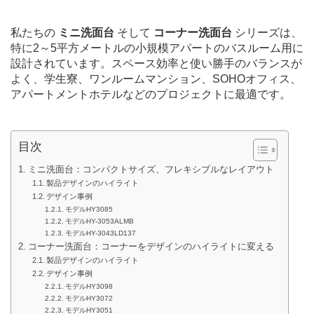
私たちの
ミニ洗面台
そして
コーナー洗面台
シリーズは、
特に2～5平方メートルの小規模アパートのバスルーム用に
設計されています。スペース効率と使い勝手のバランスが
よく、学生寮、ワンルームマンション、SOHOオフィス、
アパートメントホテルなどのプロジェクトに最適です。
目次
ミニ洗面台：コンパクトサイズ、フレキシブルなレイアウト
製品デザインのハイライト
デザイン事例
モデルHY3085
モデルHY-3053ALMB
モデルHY-3043LD137
コーナー洗面台：コーナーをデザインのハイライトに変える
製品デザインのハイライト
デザイン事例
モデルHY3098
モデルHY3072
モデルHY3051