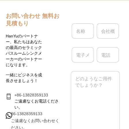
お問い合わせ
無料お
見積もり
名
会
称
社
*
概
HanYuのパートナ
要
ー、私たちはあなた
の最高のセラミック
電
電
バスルームシンクメ
子
話
ーカーのパートナー
メ
になります。
ー
ル
メ
一緒にビジネスを成
*
ッ
長させましょう！
セ
ー
ジ
+86-13828359133
*
ご遠慮なくお電話くださ
い。
86-13828359133
ご遠慮なくお問い合わせく
ださい。