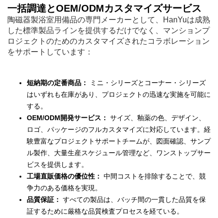
一括調達とOEM/ODMカスタマイズサービス
陶磁器製浴室用備品の専門メーカーとして、HanYuは成熟
した標準製品ラインを提供するだけでなく、マンションプ
ロジェクトのためのカスタマイズされたコラボレーション
をサポートしています：
短納期の定番商品：
ミニ・シリーズとコーナー・シリーズ
はいずれも在庫があり、プロジェクトの迅速な実施を可能に
する。
OEM/ODM開発サービス：
サイズ、釉薬の色、デザイン、
ロゴ、パッケージのフルカスタマイズに対応しています。経
験豊富なプロジェクトサポートチームが、図面確認、サンプ
ル製作、大量生産スケジュール管理など、ワンストップサー
ビスを提供します。
工場直販価格の優位性：
中間コストを排除することで、競
争力のある価格を実現。
品質保証：
すべての製品は、バッチ間の一貫した品質を保
証するために厳格な品質検査プロセスを経ている。