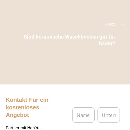
NEXT
Sind keramische Waschbecken gut für
Bäder?
Kontakt
Für ein
kostenloses
N
U
Angebot
a
n
m
t
e
e
Partner mit HanYu,