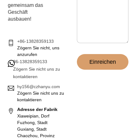
r
gemeinsam das
i
c
Geschäft
h
ausbauen!
t
*
+86-13828359133
Zögern Sie nicht, uns
anzurufen
Einreichen
86-13828359133
Zögern Sie nicht uns zu
kontaktieren
hy156@czhanyu.com
Zögern Sie nicht uns zu
kontaktieren
Adresse der Fabrik
Xiaweipian, Dorf
Fuzhong, Stadt
Guxiang, Stadt
Chaozhou, Provinz