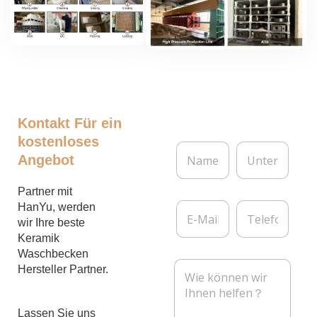
Kontakt
Für ein
kostenloses
N
U
Angebot
a
n
m
t
e
e
Partner mit
*
r
E
T
HanYu, werden
n
-
e
wir Ihre beste
e
M
l
Keramik
h
a
e
m
Waschbecken
i
f
N
e
Hersteller Partner.
l
o
a
n
*
n
c
h
Lassen Sie uns