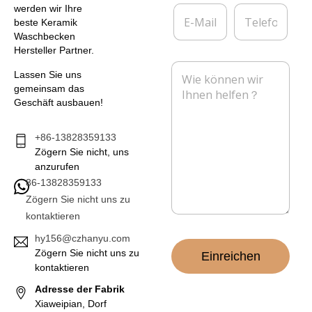
*
r
E
T
werden wir Ihre
n
-
e
beste Keramik
e
M
l
Waschbecken
h
a
e
Hersteller Partner.
m
i
f
N
e
l
o
Lassen Sie uns
a
n
*
n
gemeinsam das
c
Geschäft ausbauen!
h
r
i
+86-13828359133
c
Zögern Sie nicht, uns
h
anzurufen
t
86-13828359133
*
Zögern Sie nicht uns zu
kontaktieren
hy156@czhanyu.com
Zögern Sie nicht uns zu
Einreichen
kontaktieren
Adresse der Fabrik
Xiaweipian, Dorf