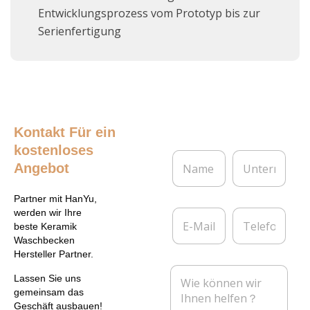
Entwicklungsprozess vom Prototyp bis zur
Serienfertigung
Kontakt
Für ein
kostenloses
N
U
Angebot
a
n
m
t
e
e
Partner mit HanYu,
*
r
E
T
werden wir Ihre
n
-
e
beste Keramik
e
M
l
Waschbecken
h
a
e
Hersteller Partner.
m
i
f
N
e
l
o
Lassen Sie uns
a
n
*
n
gemeinsam das
c
Geschäft ausbauen!