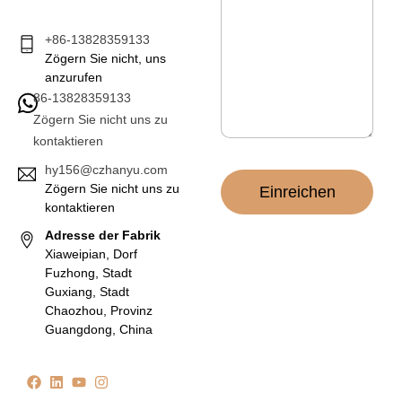
h
r
i
+86-13828359133
c
Zögern Sie nicht, uns
h
anzurufen
t
86-13828359133
*
Zögern Sie nicht uns zu
kontaktieren
hy156@czhanyu.com
Zögern Sie nicht uns zu
Einreichen
kontaktieren
Adresse der Fabrik
Xiaweipian, Dorf
Fuzhong, Stadt
Guxiang, Stadt
Chaozhou, Provinz
Guangdong, China