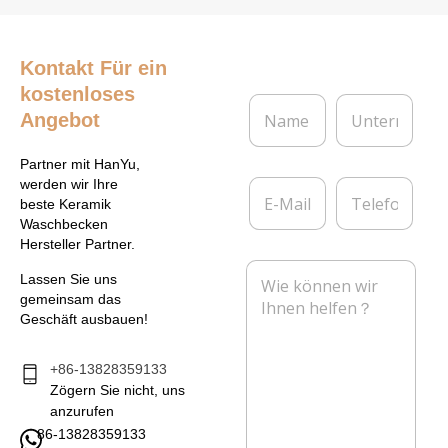
Kontakt
Für ein
kostenloses
N
U
Angebot
a
n
m
t
e
e
Partner mit HanYu,
*
r
E
T
werden wir Ihre
n
-
e
beste Keramik
e
M
l
Waschbecken
h
a
e
Hersteller Partner.
m
i
f
N
e
l
o
Lassen Sie uns
a
n
*
n
gemeinsam das
c
Geschäft ausbauen!
h
r
i
+86-13828359133
c
Zögern Sie nicht, uns
h
anzurufen
t
86-13828359133
*