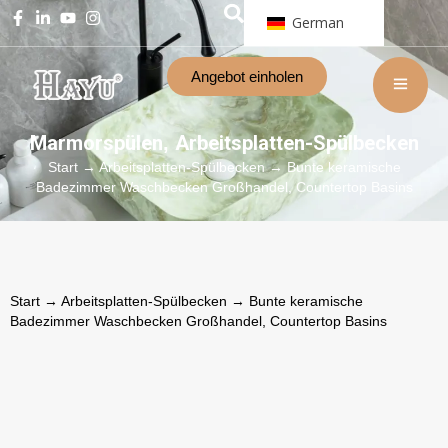
German
Angebot einholen
Marmorspülen
Arbeitsplatten-Spülbecken
,
Start
→
Arbeitsplatten-Spülbecken
→ Bunte keramische
Badezimmer Waschbecken Großhandel, Countertop Basins
Start
→
Arbeitsplatten-Spülbecken
→ Bunte keramische
Badezimmer Waschbecken Großhandel, Countertop Basins