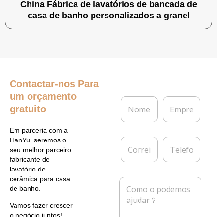
China Fábrica de lavatórios de bancada de
casa de banho personalizados a granel
Contactar-nos
Para
um orçamento
N
E
gratuito
o
m
m
p
e
r
Em parceria com a
*
e
C
T
HanYu, seremos o
s
o
e
seu melhor parceiro
a
r
l
fabricante de
r
e
lavatório de
e
f
cerâmica para casa
M
i
o
de banho.
e
o
n
n
e
e
Vamos fazer crescer
s
l
o negócio juntos!