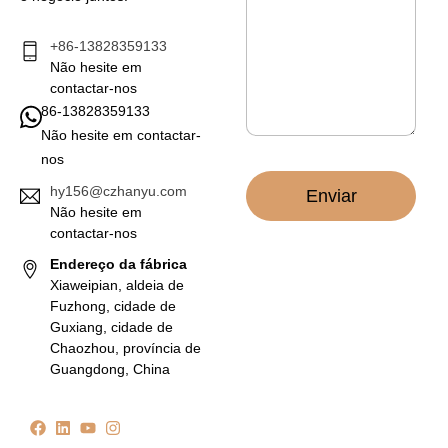
a
e
g
t
e
+86-13828359133
r
m
Não hesite em
ó
*
n
contactar-nos
i
86-13828359133
c
Não hesite em contactar-
o
nos
*
hy156@czhanyu.com
Enviar
Não hesite em
contactar-nos
Endereço da fábrica
Xiaweipian, aldeia de
Fuzhong, cidade de
Guxiang, cidade de
Chaozhou, província de
Guangdong, China