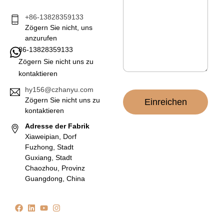
r
i
+86-13828359133
c
Zögern Sie nicht, uns
h
anzurufen
t
86-13828359133
*
Zögern Sie nicht uns zu
kontaktieren
hy156@czhanyu.com
Zögern Sie nicht uns zu
Einreichen
kontaktieren
Adresse der Fabrik
Xiaweipian, Dorf
Fuzhong, Stadt
Guxiang, Stadt
Chaozhou, Provinz
Guangdong, China