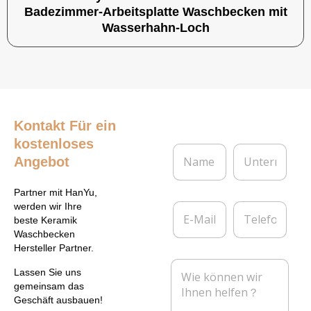
Badezimmer-Arbeitsplatte Waschbecken mit
Wasserhahn-Loch
Kontakt
Für ein
kostenloses
N
U
Angebot
a
n
m
t
e
e
Partner mit HanYu,
*
r
E
T
werden wir Ihre
n
-
e
beste Keramik
e
M
l
Waschbecken
h
a
e
Hersteller Partner.
m
i
f
N
e
l
o
Lassen Sie uns
a
n
*
n
gemeinsam das
c
Geschäft ausbauen!
h