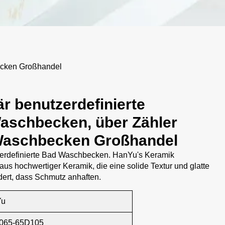
ecken Großhandel
r benutzerdefinierte
schbecken, über Zähler
Waschbecken Großhandel
erdefinierte Bad Waschbecken. HanYu's Keramik
s hochwertiger Keramik, die eine solide Textur und glatte
ndert, dass Schmutz anhaften.
Yu
065-65D105