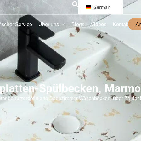
German
An
ischer Service
Über uns
Blogs
Videos
Kontakt
splatten-Spülbecken
,
Marmo
är benutzerdefinierte Badezimmer Waschbecken, über Zähle