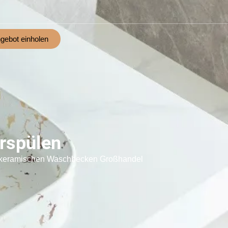
gebot einholen
rspülen
r keramischen Waschbecken Großhandel