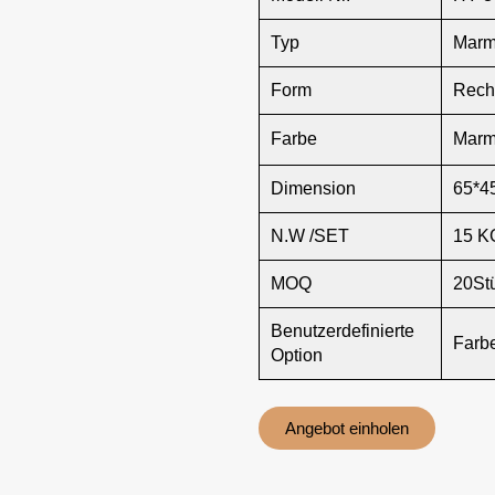
Typ
Marm
Form
Rech
Farbe
Marm
Dimension
65*4
N.W /SET
15 K
MOQ
20St
Benutzerdefinierte
Farb
Option
Angebot einholen