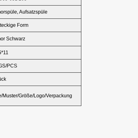
orspüle, Aufsatzspüle
teckige Form
or Schwarz
5*11
GS/PCS
ück
e/Muster/Größe/Logo/Verpackung