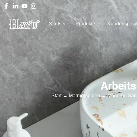
Startseite
Produkte
Kundenspezif
Arbeit
Start
→
Marmorspülen
→ Moderne Sanit