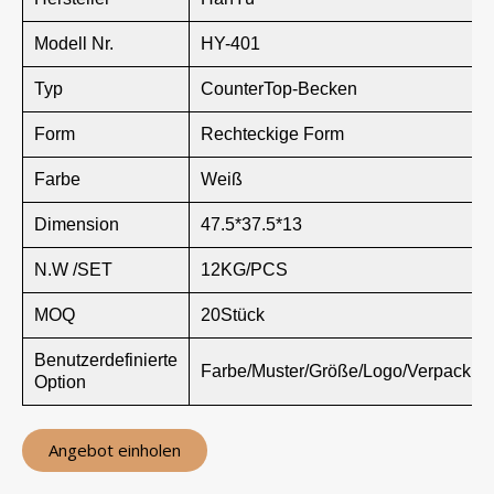
Modell Nr.
HY-401
Typ
CounterTop-Becken
Form
Rechteckige Form
Farbe
Weiß
Dimension
47.5*37.5*13
N.W /SET
12KG/PCS
MOQ
20Stück
Benutzerdefinierte
Farbe/Muster/Größe/Logo/Verpackun
Option
Angebot einholen