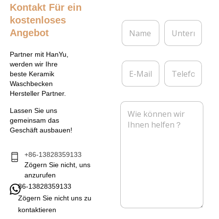
Kontakt
Für ein
kostenloses
N
U
Angebot
a
n
m
t
e
e
Partner mit HanYu,
*
r
E
T
werden wir Ihre
n
-
e
beste Keramik
e
M
l
Waschbecken
h
a
e
Hersteller Partner.
m
i
f
N
e
l
o
Lassen Sie uns
a
n
*
n
gemeinsam das
c
Geschäft ausbauen!
h
r
i
+86-13828359133
c
Zögern Sie nicht, uns
h
anzurufen
t
86-13828359133
*
Zögern Sie nicht uns zu
kontaktieren