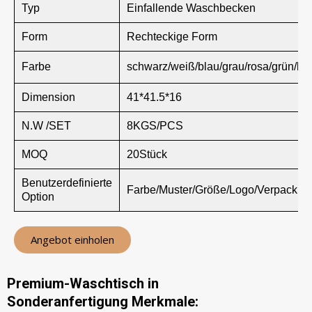
Typ
Einfallende Waschbecken
Form
Rechteckige Form
Farbe
schwarz/weiß/blau/grau/rosa/grün/br
Dimension
41*41.5*16
N.W /SET
8KGS/PCS
MOQ
20Stück
Benutzerdefinierte
Farbe/Muster/Größe/Logo/Verpackun
Option
Angebot einholen
Premium-Waschtisch in
Sonderanfertigung Merkmale: