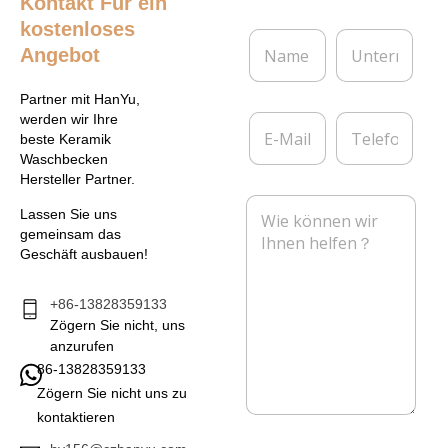
Kontakt
Für ein
kostenloses
N
U
Angebot
a
n
m
t
e
e
Partner mit HanYu,
*
r
E
T
werden wir Ihre
n
-
e
beste Keramik
e
M
l
Waschbecken
h
a
e
Hersteller Partner.
m
i
f
N
e
l
o
Lassen Sie uns
a
n
*
n
gemeinsam das
c
Geschäft ausbauen!
h
r
i
+86-13828359133
c
Zögern Sie nicht, uns
h
anzurufen
t
86-13828359133
*
Zögern Sie nicht uns zu
kontaktieren