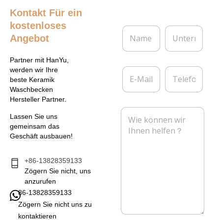
Kontakt
Für ein
kostenloses
N
U
Angebot
a
n
m
t
e
e
Partner mit HanYu,
*
r
E
T
werden wir Ihre
n
-
e
beste Keramik
e
M
l
Waschbecken
h
a
e
Hersteller Partner.
m
i
f
N
e
l
o
Lassen Sie uns
a
n
*
n
gemeinsam das
c
Geschäft ausbauen!
h
r
i
+86-13828359133
c
Zögern Sie nicht, uns
h
anzurufen
t
86-13828359133
*
Zögern Sie nicht uns zu
kontaktieren