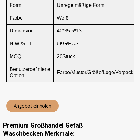
Form
Unregelmäßige Form
Farbe
Weiß
Dimension
40*35.5*13
N.W /SET
6KG/PCS
MOQ
20Stück
Benutzerdefinierte
Farbe/Muster/Größe/Logo/Verpackun
Option
Angebot einholen
Premium Großhandel Gefäß
Waschbecken Merkmale: