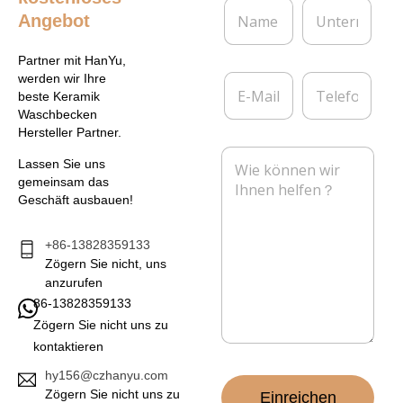
N
U
Angebot
a
n
m
t
e
e
Partner mit HanYu,
*
r
E
T
werden wir Ihre
n
-
e
beste Keramik
e
M
l
Waschbecken
h
a
e
Hersteller Partner.
m
i
f
N
e
l
o
Lassen Sie uns
a
n
*
n
gemeinsam das
c
Geschäft ausbauen!
h
r
i
+86-13828359133
c
Zögern Sie nicht, uns
h
anzurufen
t
86-13828359133
*
Zögern Sie nicht uns zu
kontaktieren
hy156@czhanyu.com
Zögern Sie nicht uns zu
Einreichen