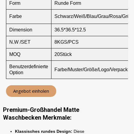
Form
Runde Form
Farbe
Schwarz/Weiß/Blau/Grau/Rosa/Grün/Br
Dimension
36.5*36.5*12.5
N.W /SET
8KGS/PCS
MOQ
20Stück
Benutzerdefinierte
Farbe/Muster/Größe/Logo/Verpackun
Option
Angebot einholen
Premium-Großhandel Matte
Waschbecken Merkmale:
Klassisches rundes Design:
Diese