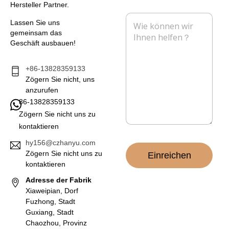
h
a
e
Hersteller Partner.
m
i
f
N
e
l
o
Lassen Sie uns
a
n
*
n
gemeinsam das
c
Geschäft ausbauen!
h
r
i
+86-13828359133
c
Zögern Sie nicht, uns
h
anzurufen
t
86-13828359133
*
Zögern Sie nicht uns zu
kontaktieren
hy156@czhanyu.com
Zögern Sie nicht uns zu
Einreichen
kontaktieren
Adresse der Fabrik
Xiaweipian, Dorf
Fuzhong, Stadt
Guxiang, Stadt
Chaozhou, Provinz