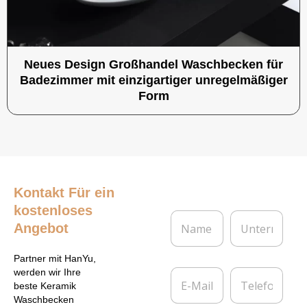
Neues Design Großhandel Waschbecken für
Badezimmer mit einzigartiger unregelmäßiger
Form
Kontakt
Für ein
kostenloses
N
U
Angebot
a
n
m
t
e
e
Partner mit HanYu,
*
r
E
T
werden wir Ihre
n
-
e
beste Keramik
e
M
l
Waschbecken