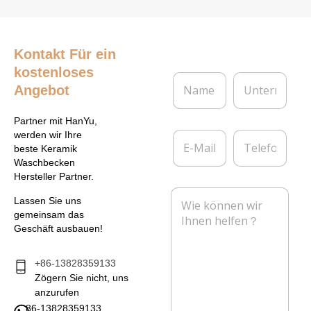
Kontakt
Für ein
kostenloses
N
U
Angebot
a
n
m
t
e
e
Partner mit HanYu,
*
r
E
T
werden wir Ihre
n
-
e
beste Keramik
e
M
l
Waschbecken
h
a
e
Hersteller Partner.
m
i
f
N
e
l
o
Lassen Sie uns
a
n
*
n
gemeinsam das
c
Geschäft ausbauen!
h
r
i
+86-13828359133
c
Zögern Sie nicht, uns
h
anzurufen
t
86-13828359133