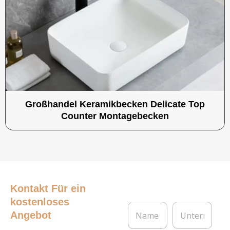
Großhandel Keramikbecken Delicate Top
Counter Montagebecken
Kontakt
Für ein
kostenloses
N
U
Angebot
a
n
m
t