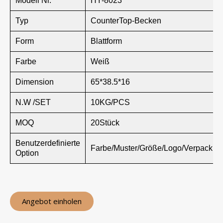
Modell Nr.
HY-8023
Typ
CounterTop-Becken
Form
Blattform
Farbe
Weiß
Dimension
65*38.5*16
N.W /SET
10KG/PCS
MOQ
20Stück
Benutzerdefinierte
Farbe/Muster/Größe/Logo/Verpackun
Option
Angebot einholen