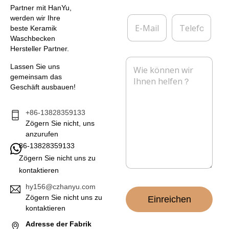
e
e
Partner mit HanYu,
*
r
E
T
werden wir Ihre
n
-
e
beste Keramik
e
M
l
Waschbecken
h
a
e
Hersteller Partner.
m
i
f
N
e
l
o
Lassen Sie uns
a
n
*
n
gemeinsam das
c
Geschäft ausbauen!
h
r
i
+86-13828359133
c
Zögern Sie nicht, uns
h
anzurufen
t
86-13828359133
*
Zögern Sie nicht uns zu
kontaktieren
hy156@czhanyu.com
Zögern Sie nicht uns zu
Einreichen
kontaktieren
Adresse der Fabrik