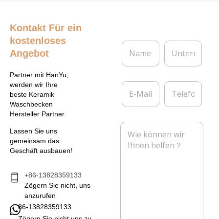
Kontakt
Für ein
kostenloses
N
U
Angebot
a
n
m
t
e
e
Partner mit HanYu,
*
r
E
T
werden wir Ihre
n
-
e
beste Keramik
e
M
l
Waschbecken
h
a
e
Hersteller Partner.
m
i
f
N
e
l
o
Lassen Sie uns
a
n
*
n
gemeinsam das
c
Geschäft ausbauen!
h
r
i
+86-13828359133
c
Zögern Sie nicht, uns
h
anzurufen
t
86-13828359133
*
Zögern Sie nicht uns zu