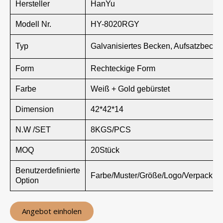
Hersteller
HanYu
Modell Nr.
HY-8020RGY
Typ
Galvanisiertes Becken, Aufsatzbecke
Form
Rechteckige Form
Farbe
Weiß + Gold gebürstet
Dimension
42*42*14
N.W /SET
8KGS/PCS
MOQ
20Stück
Benutzerdefinierte
Farbe/Muster/Größe/Logo/Verpackun
Option
Angebot einholen