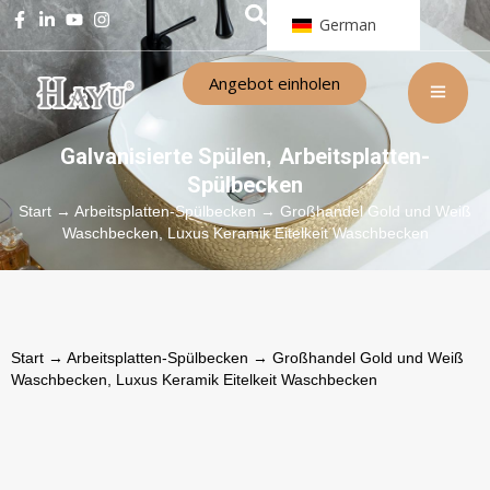
German
Angebot einholen
Galvanisierte Spülen
Arbeitsplatten-
,
Spülbecken
Start
→
Arbeitsplatten-Spülbecken
→ Großhandel Gold und Weiß
Waschbecken, Luxus Keramik Eitelkeit Waschbecken
Start
→
Arbeitsplatten-Spülbecken
→ Großhandel Gold und Weiß
Waschbecken, Luxus Keramik Eitelkeit Waschbecken