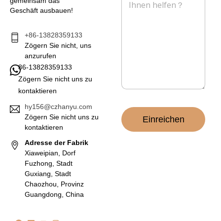
*
n
gemeinsam das
c
Geschäft ausbauen!
h
r
i
+86-13828359133
c
Zögern Sie nicht, uns
h
anzurufen
t
86-13828359133
*
Zögern Sie nicht uns zu
kontaktieren
hy156@czhanyu.com
Zögern Sie nicht uns zu
Einreichen
kontaktieren
Adresse der Fabrik
Xiaweipian, Dorf
Fuzhong, Stadt
Guxiang, Stadt
Chaozhou, Provinz
Guangdong, China