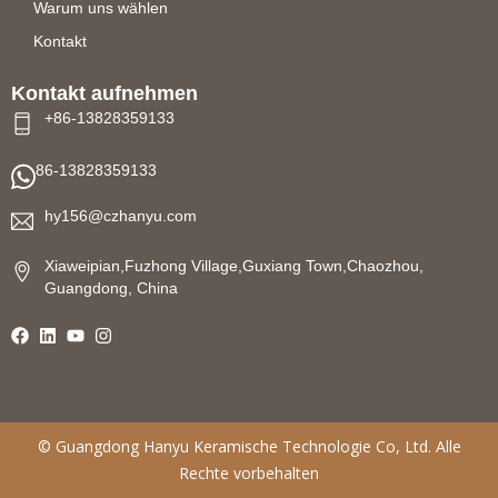
Warum uns wählen
Kontakt
Kontakt aufnehmen
+86-13828359133
86-13828359133
hy156@czhanyu.com
Xiaweipian,Fuzhong Village,Guxiang Town,Chaozhou,
Guangdong, China
©
Guangdong Hanyu Keramische Technologie
Co, Ltd. Alle
Rechte vorbehalten