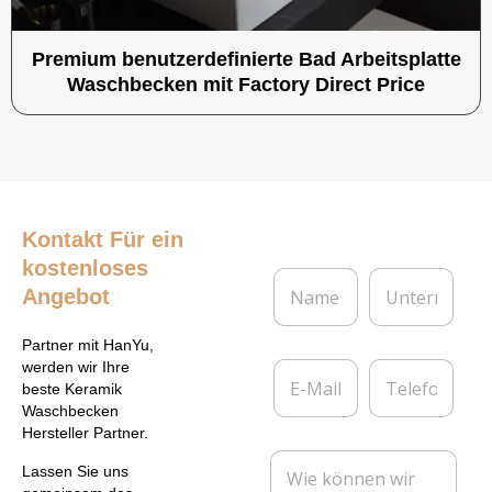
Premium benutzerdefinierte Bad Arbeitsplatte
Waschbecken mit Factory Direct Price
Kontakt
Für ein
kostenloses
N
U
Angebot
a
n
m
t
e
e
Partner mit HanYu,
*
r
E
T
werden wir Ihre
n
-
e
beste Keramik
e
M
l
Waschbecken
h
a
e
Hersteller Partner.
m
i
f
N
e
l
o
Lassen Sie uns
a
n