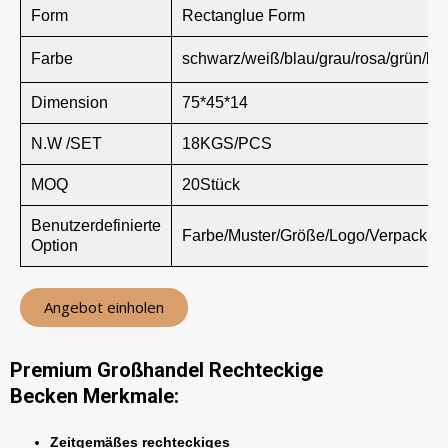
Form
Rectanglue Form
Farbe
schwarz/weiß/blau/grau/rosa/grün/br
Dimension
75*45*14
N.W /SET
18KGS/PCS
MOQ
20Stück
Benutzerdefinierte
Farbe/Muster/Größe/Logo/Verpackun
Option
Angebot einholen
Premium Großhandel Rechteckige
Becken Merkmale:
Zeitgemäßes rechteckiges