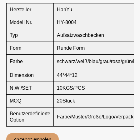
Hersteller
HanYu
Modell Nr.
HY-8004
Typ
Aufsatzwaschbecken
Form
Runde Form
Farbe
schwarz/weiß/blau/grau/rosa/grün/br
Dimension
44*44*12
N.W /SET
10KGS/PCS
MOQ
20Stück
Benutzerdefinierte
Farbe/Muster/Größe/Logo/Verpackun
Option
Angebot einholen