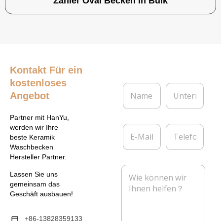
Zähler Oval Becken In Bulk
Kontakt
Für ein
kostenloses
N
U
Angebot
a
n
m
t
e
e
Partner mit HanYu,
*
r
E
T
werden wir Ihre
n
-
e
beste Keramik
e
M
l
Waschbecken
h
a
e
Hersteller Partner.
m
i
f
N
e
l
o
Lassen Sie uns
a
n
*
n
gemeinsam das
c
Geschäft ausbauen!
h
r
i
+86-13828359133