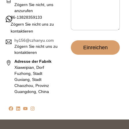
c
Zögern Sie nicht, uns
h
anzurufen
t
86-13828359133
*
Zögern Sie nicht uns zu
kontaktieren
hy156@czhanyu.com
Zögern Sie nicht uns zu
Einreichen
kontaktieren
Adresse der Fabrik
Xiaweipian, Dorf
Fuzhong, Stadt
Guxiang, Stadt
Chaozhou, Provinz
Guangdong, China