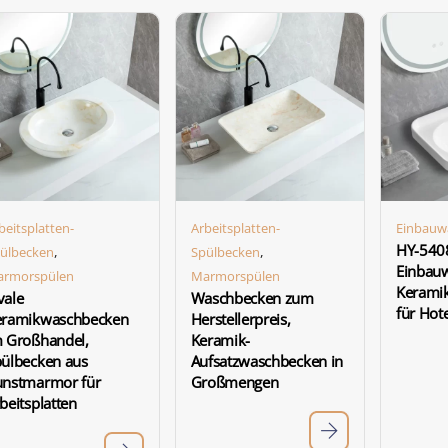
beitsplatten-
Arbeitsplatten-
Einbauw
HY-540
,
,
ülbecken
Spülbecken
Einbau
rmorspülen
Marmorspülen
Kerami
vale
Waschbecken zum
für Hote
eramikwaschbecken
Herstellerpreis,
 Großhandel,
Keramik-
ülbecken aus
Aufsatzwaschbecken in
unstmarmor für
Großmengen
beitsplatten