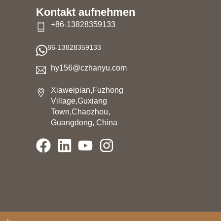
Kontakt aufnehmen
+86-13828359133
86-13828359133
hy156@czhanyu.com
Xiaweipian,Fuzhong
Village,Guxiang
n
Town,Chaozhou,
Guangdong, China