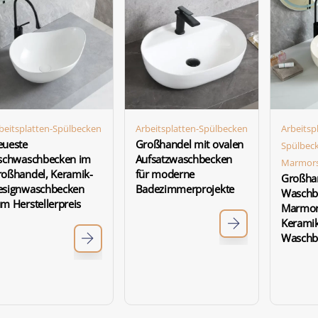
beitsplatten-Spülbecken
Arbeitsplatten-Spülbecken
Arbeitsp
eueste
Großhandel mit ovalen
Spülbec
ischwaschbecken im
Aufsatzwaschbecken
Marmors
oßhandel, Keramik-
für moderne
Großhan
esignwaschbecken
Badezimmerprojekte
Waschb
m Herstellerpreis
Marmor
Keramik
Waschb