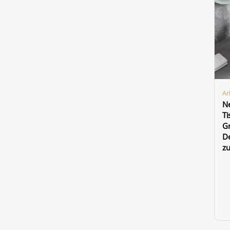
Ar
N
T
Gr
D
zu