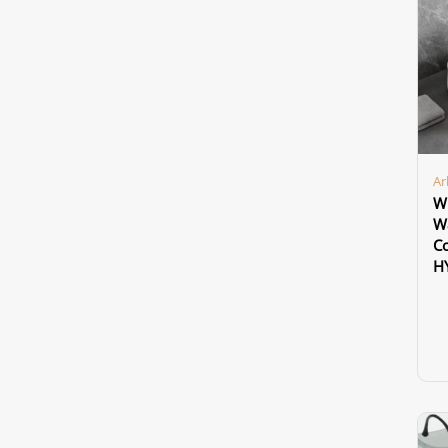
Ar
Wh
Wa
Co
H