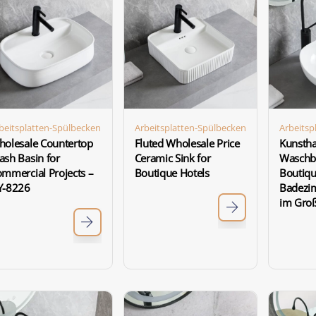
beitsplatten-Spülbecken
Arbeitsplatten-Spülbecken
Arbeitsp
olesale Countertop
Fluted Wholesale Price
Kunsth
sh Basin for
Ceramic Sink for
Waschb
mmercial Projects –
Boutique Hotels
Boutiqu
Y-8226
Badezi
im Gro