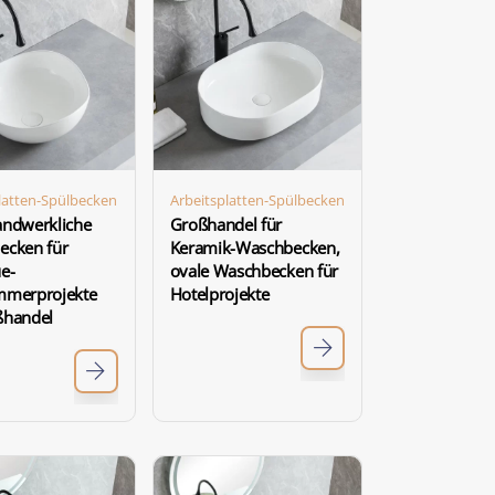
latten-Spülbecken
Arbeitsplatten-Spülbecken
andwerkliche
Großhandel für
ecken für
Keramik-Waschbecken,
e-
ovale Waschbecken für
mmerprojekte
Hotelprojekte
ßhandel