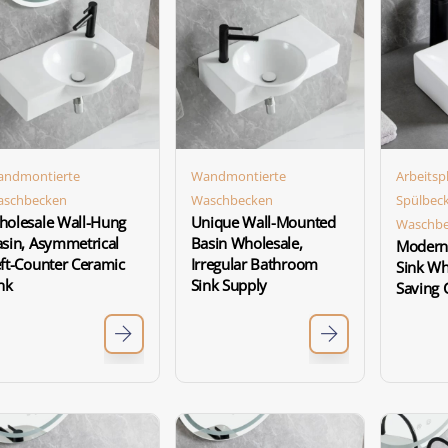
ndmontierte
Wandmontierte
Arbeitsp
schbecken
Waschbecken
Spülbec
olesale Wall-Hung
Unique Wall-Mounted
Waschb
sin, Asymmetrical
Basin Wholesale,
Modern
ft-Counter Ceramic
Irregular Bathroom
Sink Wh
nk
Sink Supply
Saving 