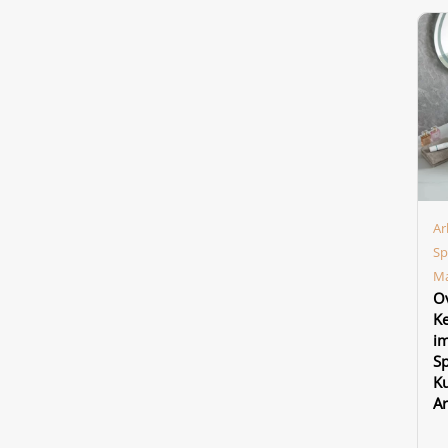
Ar
Sp
Ma
O
K
im
Sp
K
Ar