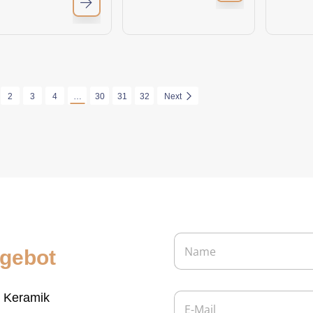
2
3
4
…
30
31
32
Next
N
a
ngebot
m
e
*
E
e Keramik
-