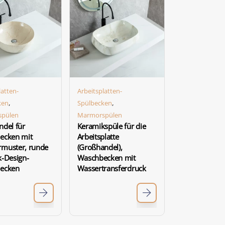
latten-
Arbeitsplatten-
,
,
ken
Spülbecken
pülen
Marmorspülen
del für
Keramikspüle für die
ecken mit
Arbeitsplatte
muster, runde
(Großhandel),
-Design-
Waschbecken mit
ecken
Wassertransferdruck