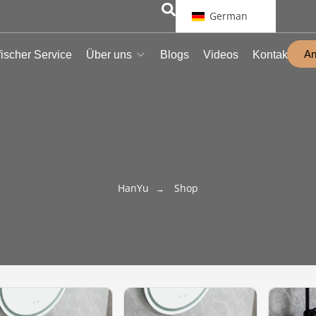
German
An
ischer Service
Über uns
Blogs
Videos
Kontakt
HanYu
Shop