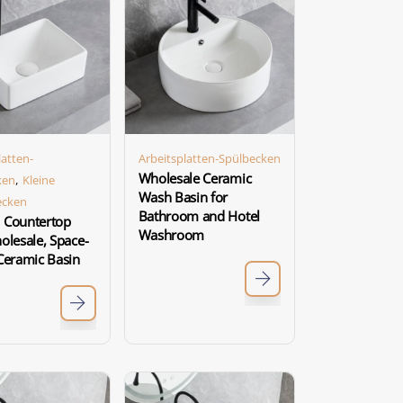
latten-
Arbeitsplatten-Spülbecken
Wholesale Ceramic
,
ken
Kleine
Wash Basin for
ecken
Bathroom and Hotel
 Countertop
Washroom
olesale, Space-
Ceramic Basin