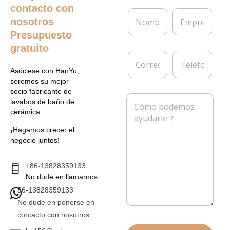
contacto con
N
E
nosotros
o
m
m
p
Presupuesto
b
r
gratuito
r
e
C
T
e
s
o
e
*
a
Asóciese con HanYu,
r
l
seremos su mejor
r
é
socio fabricante de
e
f
M
lavabos de baño de
o
o
e
cerámica.
e
n
n
l
o
s
¡Hagamos crecer el
e
a
negocio juntos!
c
j
t
e
r
*
+86-13828359133
ó
No dude en llamarnos
n
86-13828359133
i
c
No dude en ponerse en
o
contacto con nosotros
*