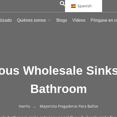
Spanish
alizado
Quiénes somos
Blogs
Vídeos
Póngase en c
ious Wholesale Sinks
Bathroom
HanYu
Mayorista Fregaderos Para Baños