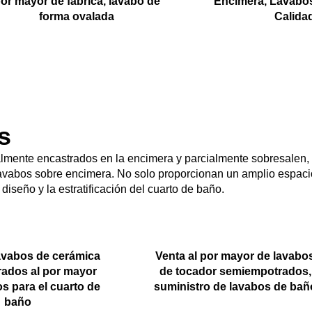
or mayor de fábrica, lavabo de
Encimera, Lavabos
forma ovalada
Calida
s
lmente encastrados en la encimera y parcialmente sobresalen,
lavabos sobre encimera. No solo proporcionan un amplio espaci
iseño y la estratificación del cuarto de baño.
avabos de cerámica
Venta al por mayor de lavabo
ados al por mayor
de tocador semiempotrados,
s para el cuarto de
suministro de lavabos de bañ
baño