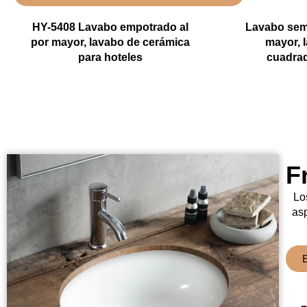
HY-5408 Lavabo empotrado al
Lavabo sem
por mayor, lavabo de cerámica
mayor, 
para hoteles
cuadra
F
Lo
as
E