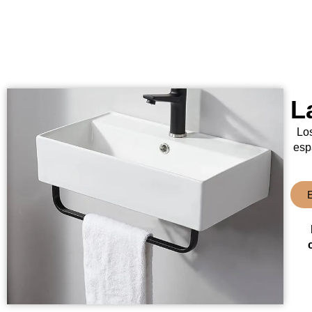
L
Los
esp
E