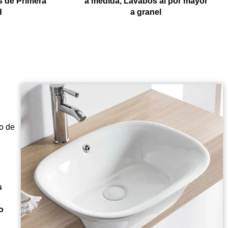
 de Primera
a medida, Lavabos al por mayor
d
a granel
o de
s
o