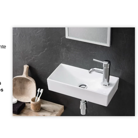
nte
s
os