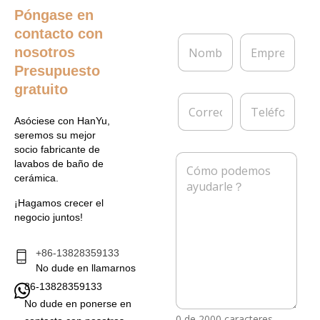
Póngase en
contacto con
N
E
nosotros
o
m
m
p
Presupuesto
b
r
gratuito
r
e
C
T
e
s
o
e
*
a
Asóciese con HanYu,
r
l
seremos su mejor
r
é
socio fabricante de
e
f
M
lavabos de baño de
o
o
e
cerámica.
e
n
n
l
o
s
¡Hagamos crecer el
e
a
negocio juntos!
c
j
t
e
r
*
+86-13828359133
ó
No dude en llamarnos
n
86-13828359133
i
c
No dude en ponerse en
o
0 de 2000 caracteres