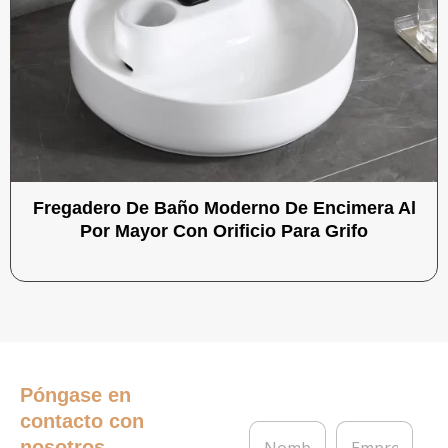
Fregadero De Baño Moderno De Encimera Al
Por Mayor Con Orificio Para Grifo
Póngase en
contacto con
N
E
nosotros