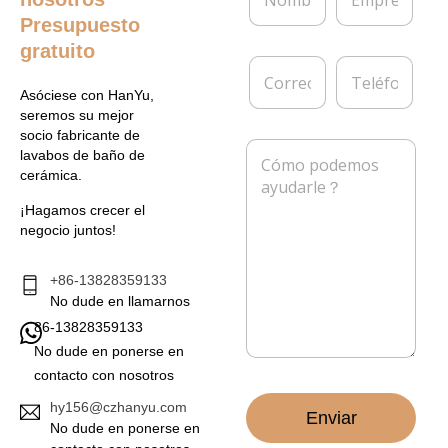
o
m
m
p
Presupuesto
b
r
gratuito
r
e
C
T
e
s
o
e
*
a
Asóciese con HanYu,
r
l
seremos su mejor
r
é
socio fabricante de
e
f
M
lavabos de baño de
o
o
e
cerámica.
e
n
n
l
o
s
¡Hagamos crecer el
e
a
negocio juntos!
c
j
t
e
r
*
+86-13828359133
ó
No dude en llamarnos
n
86-13828359133
i
c
No dude en ponerse en
o
contacto con nosotros
*
hy156@czhanyu.com
Enviar
No dude en ponerse en