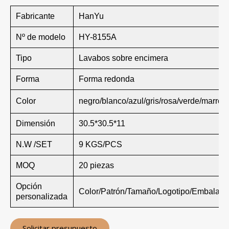
Fabricante
HanYu
Nº de modelo
HY-8155A
Tipo
Lavabos sobre encimera
Forma
Forma redonda
Color
negro/blanco/azul/gris/rosa/verde/marrón
Dimensión
30.5*30.5*11
N.W /SET
9 KGS/PCS
MOQ
20 piezas
Opción
Color/Patrón/Tamaño/Logotipo/Embalaje
personalizada
Solicitar presupuesto