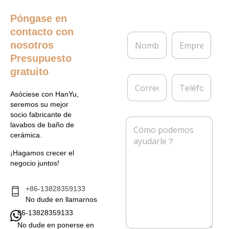
Póngase en
contacto con
N
E
nosotros
o
m
m
p
Presupuesto
b
r
gratuito
r
e
C
T
e
s
o
e
*
a
Asóciese con HanYu,
r
l
seremos su mejor
r
é
socio fabricante de
e
f
M
lavabos de baño de
o
o
e
cerámica.
e
n
n
l
o
s
¡Hagamos crecer el
e
a
negocio juntos!
c
j
t
e
r
*
+86-13828359133
ó
No dude en llamarnos
n
86-13828359133
i
c
No dude en ponerse en