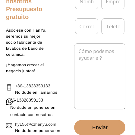
nosotros
o
m
m
p
Presupuesto
b
r
gratuito
r
e
C
T
e
s
o
e
*
a
Asóciese con HanYu,
r
l
seremos su mejor
r
é
socio fabricante de
e
f
M
lavabos de baño de
o
o
e
cerámica.
e
n
n
l
o
s
¡Hagamos crecer el
e
a
negocio juntos!
c
j
t
e
r
*
+86-13828359133
ó
No dude en llamarnos
n
86-13828359133
i
c
No dude en ponerse en
o
contacto con nosotros
*
hy156@czhanyu.com
Enviar
No dude en ponerse en