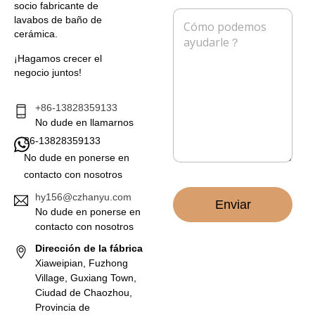
socio fabricante de
e
f
M
lavabos de baño de
o
o
e
cerámica.
e
n
n
l
o
s
¡Hagamos crecer el
e
a
negocio juntos!
c
j
t
e
r
*
+86-13828359133
ó
No dude en llamarnos
n
86-13828359133
i
c
No dude en ponerse en
o
contacto con nosotros
*
hy156@czhanyu.com
Enviar
No dude en ponerse en
contacto con nosotros
Dirección de la fábrica
Xiaweipian, Fuzhong
Village, Guxiang Town,
Ciudad de Chaozhou,
Provincia de