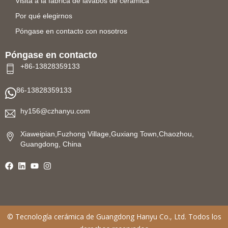
Visita a la fábrica de lavabos de cerámica
Por qué elegirnos
Póngase en contacto con nosotros
Póngase en contacto
+86-13828359133
86-13828359133
hy156@czhanyu.com
Xiaweipian,Fuzhong Village,Guxiang Town,Chaozhou,
Guangdong, China
©
Tecnología cerámica de Guangdong Hanyu
Co., Ltd. Todos los