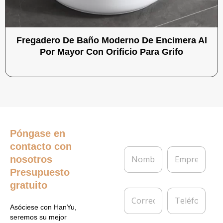
Fregadero De Baño Moderno De Encimera Al
Por Mayor Con Orificio Para Grifo
Póngase en
contacto con
N
E
nosotros
o
m
m
p
Presupuesto
b
r
gratuito
r
e
C
T
e
s
o
e
*
a
Asóciese con HanYu,
r
l
seremos su mejor
r
é