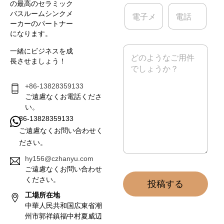
の最高のセラミック
電
電
バスルームシンクメ
子
話
ーカーのパートナー
メ
になります。
ー
ル
メ
一緒にビジネスを成
*
ッ
長させましょう！
セ
ー
ジ
+86-13828359133
*
ご遠慮なくお電話くださ
い。
86-13828359133
ご遠慮なくお問い合わせく
ださい。
hy156@czhanyu.com
ご遠慮なくお問い合わせ
ください。
投稿する
工場所在地
中華人民共和国広東省潮
州市郭祥鎮福中村夏威辺