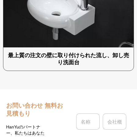
最上質の注文の壁に取り付けられた流し、卸し売
り洗面台
お問い合わせ
無料お
見積もり
名
会
称
社
*
概
HanYuのパートナ
要
ー、私たちはあなた