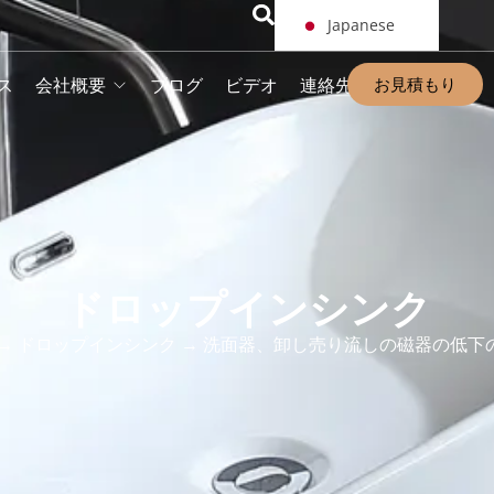
Japanese
お見積もり
ス
会社概要
ブログ
ビデオ
連絡先
ドロップインシンク
→
ドロップインシンク
→ 洗面器、卸し売り流しの磁器の低下