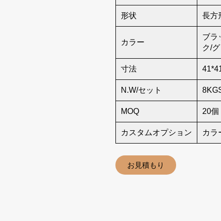
形状
長方
ブラ
カラー
ク/
寸法
41*4
N.W/セット
8KG
MOQ
20個
カスタムオプション
カラ
お見積もり