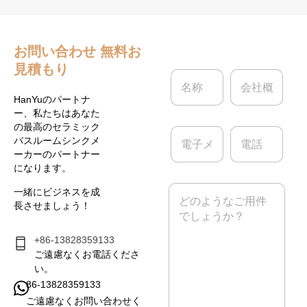
お問い合わせ
無料お
見積もり
名
会
称
社
*
概
HanYuのパートナ
要
ー、私たちはあなた
の最高のセラミック
電
電
バスルームシンクメ
子
話
ーカーのパートナー
メ
になります。
ー
ル
メ
一緒にビジネスを成
*
ッ
長させましょう！
セ
ー
ジ
+86-13828359133
*
ご遠慮なくお電話くださ
い。
86-13828359133
ご遠慮なくお問い合わせく