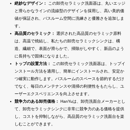
絶妙なデザイン：
この卸売セラミック洗面器は、丸いエッジ
と滑らかなラインの流線型のデザインを採用し、高い美的価
値が保証され、バスルーム空間に洗練さと優雅さを追加しま
す。
高品質のセラミック：
選択された高品質のセラミック原料
は、高温で焼結し、私たちの卸売セラミックシンクは、構
造、繊細で、表面が滑らかで、掃除がしやすく、新品のよう
に長持ちで固体になりました。
トップの設置方法：
この卸売セラミック洗面器は、トップイ
ンストール方法を適用し、簡単にインストールされ、安定か
つ確実に動作します。バスルームのスペースを節約するだけ
でなく、毎日のメンテナンスや清掃の利便性をもたらし、ユ
ーザーエクスペリエンスを向上させます。
競争力のある卸売価格：
HanYuは、卸売洗面台メーカーとし
て、卸売セラミックシンクに非常に競争力のある価格を提供
し、コストを抑制しながら、高品質のセラミック洗面台を楽
しむことができます。