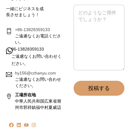
ル
メ
一緒にビジネスを成
*
ッ
長させましょう！
セ
ー
ジ
+86-13828359133
*
ご遠慮なくお電話くださ
い。
86-13828359133
ご遠慮なくお問い合わせく
ださい。
hy156@czhanyu.com
ご遠慮なくお問い合わせ
ください。
投稿する
工場所在地
中華人民共和国広東省潮
州市郭祥鎮福中村夏威辺