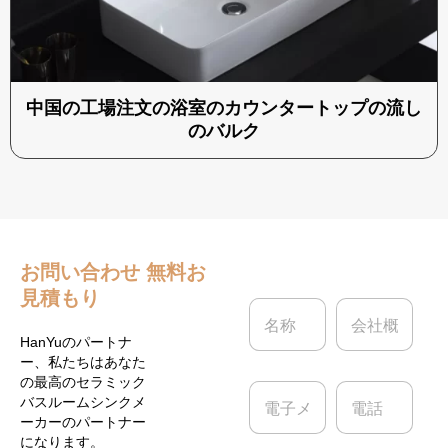
中国の工場注文の浴室のカウンタートップの流し
のバルク
お問い合わせ
無料お
見積もり
名
会
称
社
*
概
HanYuのパートナ
要
ー、私たちはあなた
の最高のセラミック
電
電
バスルームシンクメ
子
話
ーカーのパートナー
メ
になります。
ー