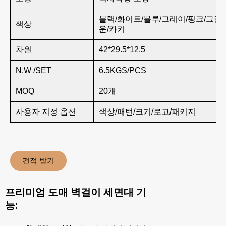
블랙/화이트/블루/그레이/핑크/그린
색상
운/카키
차원
42*29.5*12.5
N.W /SET
6.5KGS/PCS
MOQ
20개
사용자 지정 옵션
색상/패턴/크기/로고/패키지
견적 받기
프리미엄 도매 벽걸이 세면대 기
능: