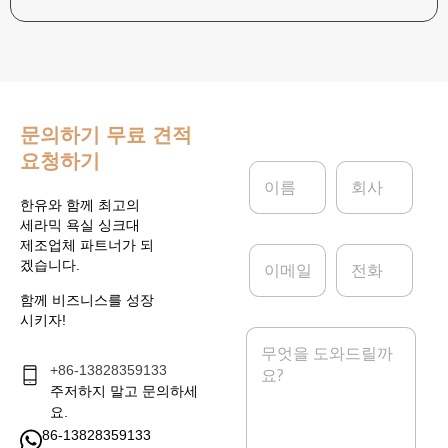
문의하기
무료 견적
요청하기
이
회
름
사
*
한유와 함께 최고의
세라믹 욕실 싱크대
제조업체 파트너가 되
이
전
겠습니다.
메
화
일
함께 비즈니스를 성장
*
시키자!
메
시
+86-13828359133
지
*
주저하지 말고 문의하세
요.
86-13828359133