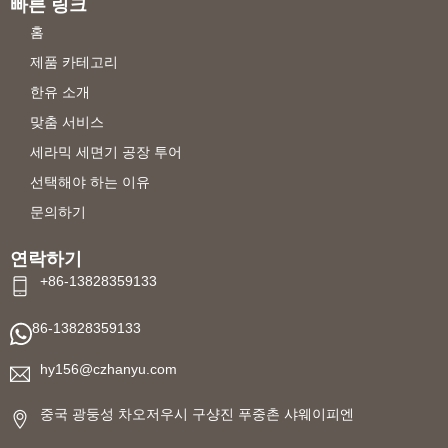
빠른 링크
홈
제품 카테고리
한유 소개
맞춤 서비스
세라믹 세면기 공장 투어
선택해야 하는 이유
문의하기
연락하기
+86-13828359133
86-13828359133
hy156@czhanyu.com
중국 광둥성 차오저우시 구샹진 푸중촌 샤웨이피엔