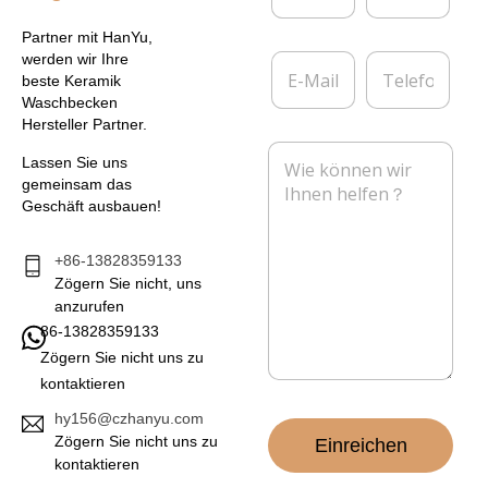
m
t
e
e
Partner mit HanYu,
*
r
E
T
werden wir Ihre
n
-
e
beste Keramik
e
M
l
Waschbecken
h
a
e
Hersteller Partner.
m
i
f
N
e
l
o
Lassen Sie uns
a
n
*
n
gemeinsam das
c
Geschäft ausbauen!
h
r
i
+86-13828359133
c
Zögern Sie nicht, uns
h
anzurufen
t
86-13828359133
*
Zögern Sie nicht uns zu
kontaktieren
hy156@czhanyu.com
Zögern Sie nicht uns zu
Einreichen
kontaktieren