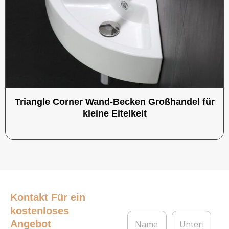
Triangle Corner Wand-Becken Großhandel für
kleine Eitelkeit
Kontakt
Für ein
kostenloses
N
U
Angebot
a
n