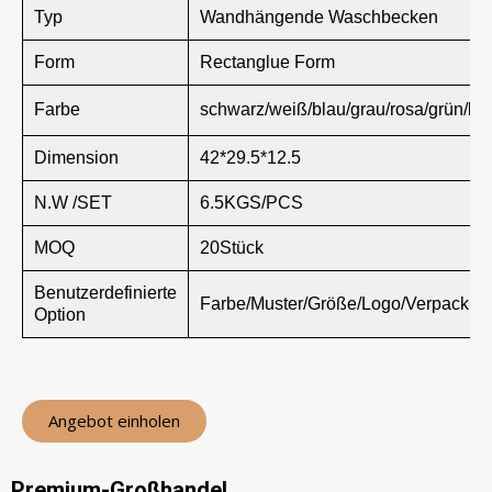
Typ
Wandhängende Waschbecken
Form
Rectanglue Form
Farbe
schwarz/weiß/blau/grau/rosa/grün/br
Dimension
42*29.5*12.5
N.W /SET
6.5KGS/PCS
MOQ
20Stück
Benutzerdefinierte
Farbe/Muster/Größe/Logo/Verpackun
Option
Angebot einholen
Premium-Großhandel