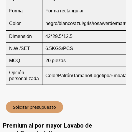
Forma
Forma rectangular
Color
negro/blanco/azul/gris/rosa/verde/marrón
Dimensión
42*29.5*12.5
N.W /SET
6.5KGS/PCS
MOQ
20 piezas
Opción
Color/Patrón/Tamaño/Logotipo/Embalaje
personalizada
Solicitar presupuesto
Premium al por mayor Lavabo de