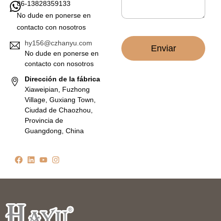
86-13828359133
i
c
No dude en ponerse en
o
contacto con nosotros
*
hy156@czhanyu.com
Enviar
No dude en ponerse en
contacto con nosotros
Dirección de la fábrica
Xiaweipian, Fuzhong
Village, Guxiang Town,
Ciudad de Chaozhou,
Provincia de
Guangdong, China