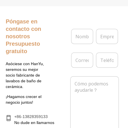
Póngase en
contacto con
N
E
nosotros
o
m
m
p
Presupuesto
b
r
gratuito
r
e
C
T
e
s
o
e
*
a
Asóciese con HanYu,
r
l
seremos su mejor
r
é
socio fabricante de
e
f
M
lavabos de baño de
o
o
e
cerámica.
e
n
n
l
o
s
¡Hagamos crecer el
e
a
negocio juntos!
c
j
t
e
r
*
+86-13828359133
ó
No dude en llamarnos
n