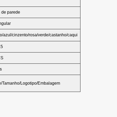
s de parede
ngular
o/azul/cinzento/rosa/verde/castanho/caqui
.5
CS
s
te/Tamanho/Logotipo/Embalagem