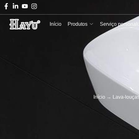
Início
Produtos
Serviço personal
Início
→
Lava-louças