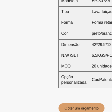
Modelo n.
HY-3078A
Tipo
Lava-loiça
Forma
Forma reta
Cor
preto/branc
Dimensão
42*29.5*12
N.W /SET
6.5KGS/P
MOQ
20 unidade
Opção
Cor/Paten
personalizada
Obter um orçamento