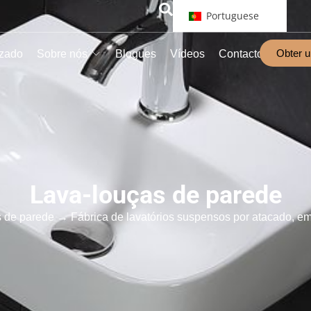
Portuguese
Obter 
izado
Sobre nós
Blogues
Vídeos
Contacto
Lava-louças de parede
 de parede
→ Fábrica de lavatórios suspensos por atacado, em