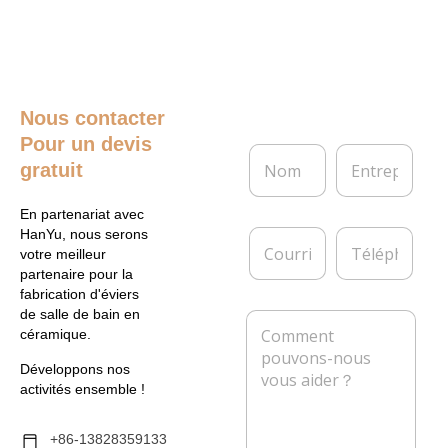
Nous contacter
Pour un devis
N
E
gratuit
o
n
m
t
*
r
En partenariat avec
e
C
T
HanYu, nous serons
p
o
é
votre meilleur
r
u
l
partenaire pour la
i
r
é
fabrication d'éviers
s
r
p
de salle de bain en
M
e
i
h
céramique.
e
e
o
s
l
n
Développons nos
s
*
e
activités ensemble !
a
g
e
+86-13828359133