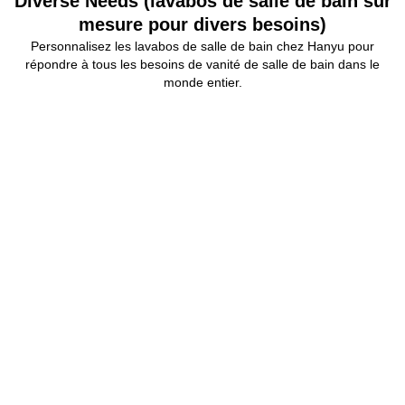
Diverse Needs (lavabos de salle de bain sur
mesure pour divers besoins)
Personnalisez les lavabos de salle de bain chez Hanyu pour
répondre à tous les besoins de vanité de salle de bain dans le
monde entier.
Hôtels et restaurants
Hanyu a desservi des hôtels et des restaurants de
toutes tailles, en fournissant des lavabos de salle de
bains luxueux et exquis, de haute qualité et à des prix
compétitifs.
Centres commerciaux et bâtiments
Les éviers en céramique personnalisés de Hanyu sont
exquis et durables. Ils sont largement utilisés dans les
centres commerciaux, les immeubles de bureaux et