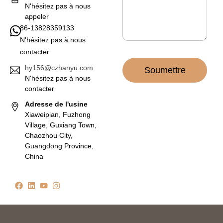
*
N'hésitez pas à nous
appeler
86-13828359133
N'hésitez pas à nous
contacter
hy156@czhanyu.com
Soumettre
N'hésitez pas à nous
contacter
Adresse de l'usine
Xiaweipian, Fuzhong
Village, Guxiang Town,
Chaozhou City,
Guangdong Province,
China