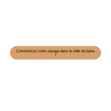
Développez votre activité dans le
domaine des bassins en céramique
grâce à notre expertise.
Contactez-
nous dès aujourd'hui pour obtenir
un devis gratuit !
Commencez votre voyage dans la salle de bains
!