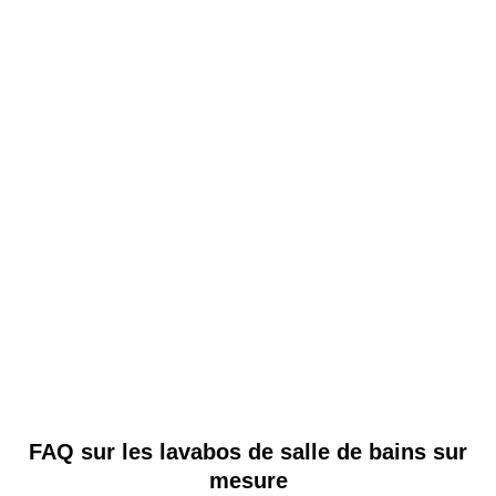
les aéroports. Nos éviers en céramique répondent aux
besoins d'une utilisation à haute fréquence et
garantissent une durabilité à long terme.
Revente et distribution
Que vous soyez revendeur ou distributeur, Hanyu peut
personnaliser les bassins en céramique en fonction
des préférences des consommateurs de votre zone de
vente, garantissant ainsi que votre produit se
démarque sur le marché.
FAQ sur les lavabos de salle de bains sur
mesure