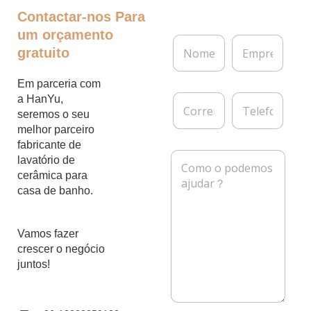
Contactar-nos
Para
um orçamento
N
E
gratuito
o
m
m
p
e
r
Em parceria com
*
e
C
T
a HanYu,
s
o
e
seremos o seu
a
r
l
melhor parceiro
r
e
fabricante de
e
f
M
lavatório de
i
o
e
cerâmica para
o
n
n
e
e
casa de banho.
s
l
a
e
g
t
e
Vamos fazer
r
m
crescer o negócio
ó
*
juntos!
n
i
c
o