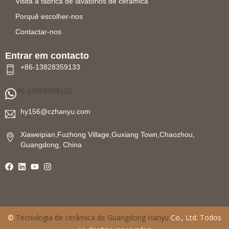
Visita à fábrica de lavatórios de cerâmica
Porquê escolher-nos
Contactar-nos
Entrar em contacto
+86-13828359133
86-13828359133
hy156@czhanyu.com
Xiaweipian,Fuzhong Village,Guxiang Town,Chaozhou,
Guangdong, China
©
Tecnologia de cerâmica de Guangdong Hanyu
Co., Ltd. Todos