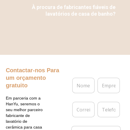
À procura de fabricantes fiáveis de
lavatórios de casa de banho?
Contactar-nos
Para
um orçamento
N
E
gratuito
o
m
m
p
e
r
Em parceria com a
*
e
C
T
HanYu, seremos o
s
o
e
seu melhor parceiro
a
r
l
fabricante de
r
e
lavatório de
e
f
cerâmica para casa
M