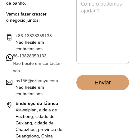
i
o
de banho.
e
o
n
n
e
e
Vamos fazer crescer
s
l
o negócio juntos!
a
e
g
t
e
+86-13828359133
r
m
Não hesite em
ó
*
n
contactar-nos
i
86-13828359133
c
Não hesite em contactar-
o
nos
*
hy156@czhanyu.com
Enviar
Não hesite em
contactar-nos
Endereço da fábrica
Xiaweipian, aldeia de
Fuzhong, cidade de
Guxiang, cidade de
Chaozhou, província de
Guangdong, China