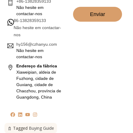
+86-13828359133
*
Não hesite em
Enviar
contactar-nos
86-13828359133
Não hesite em contactar-
nos
hy156@czhanyu.com
Não hesite em
contactar-nos
Endereço da fábrica
Xiaweipian, aldeia de
Fuzhong, cidade de
Guxiang, cidade de
Chaozhou, província de
Guangdong, China
Tagged
Buying Guide