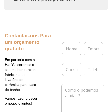
Contactar-nos
Para
um orçamento
N
E
gratuito
o
m
m
p
e
r
Em parceria com a
*
e
C
T
HanYu, seremos o
s
o
e
seu melhor parceiro
a
r
l
fabricante de
r
e
lavatório de
e
f
cerâmica para casa
M
i
o
de banho.
e
o
n
n
e
e
Vamos fazer crescer
s
l
o negócio juntos!
a
e
g