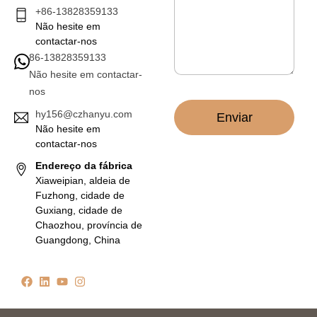
t
e
+86-13828359133
r
m
Não hesite em
ó
*
n
contactar-nos
i
86-13828359133
c
Não hesite em contactar-
o
nos
*
hy156@czhanyu.com
Enviar
Não hesite em
contactar-nos
Endereço da fábrica
Xiaweipian, aldeia de
Fuzhong, cidade de
Guxiang, cidade de
Chaozhou, província de
Guangdong, China