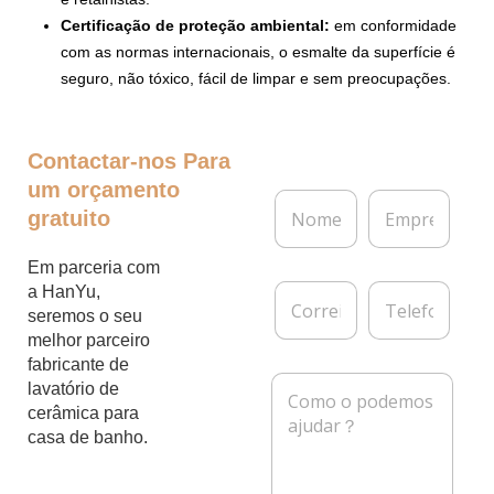
Certificação de proteção ambiental:
em conformidade
com as normas internacionais, o esmalte da superfície é
seguro, não tóxico, fácil de limpar e sem preocupações.
Contactar-nos
Para
um orçamento
N
E
gratuito
o
m
m
p
e
r
Em parceria com
*
e
C
T
a HanYu,
s
o
e
seremos o seu
a
r
l
melhor parceiro
r
e
fabricante de
e
f
M
lavatório de
i
o
e
cerâmica para
o
n
n
e
e
casa de banho.
s
l
a
e
g