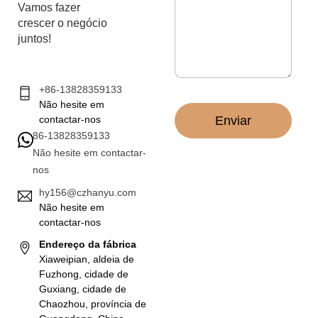
t
e
Vamos fazer
r
m
crescer o negócio
ó
*
juntos!
n
i
c
o
+86-13828359133
*
Não hesite em
Enviar
contactar-nos
86-13828359133
Não hesite em contactar-
nos
hy156@czhanyu.com
Não hesite em
contactar-nos
Endereço da fábrica
Xiaweipian, aldeia de
Fuzhong, cidade de
Guxiang, cidade de
Chaozhou, província de