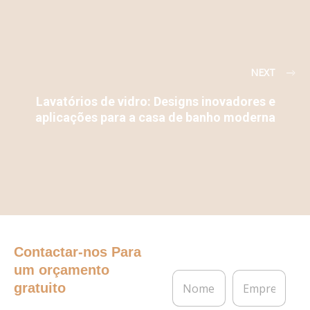
NEXT
Lavatórios de vidro: Designs inovadores e
aplicações para a casa de banho moderna
Contactar-nos
Para
um orçamento
N
E
gratuito
o
m
m
p