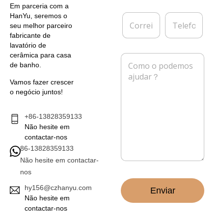
e
r
Em parceria com a
*
e
C
T
HanYu, seremos o
s
o
e
seu melhor parceiro
a
r
l
fabricante de
r
e
lavatório de
e
f
cerâmica para casa
M
i
o
de banho.
e
o
n
n
e
e
Vamos fazer crescer
s
l
o negócio juntos!
a
e
g
t
e
+86-13828359133
r
m
Não hesite em
ó
*
n
contactar-nos
i
86-13828359133
c
Não hesite em contactar-
o
nos
*
hy156@czhanyu.com
Enviar
Não hesite em
contactar-nos